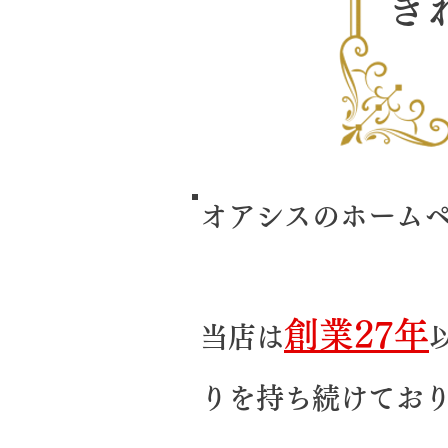
き
オアシスのホーム
創業27年
当店は
りを持ち続けてお